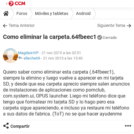
Foros
Móviles y tabletas
Android
Tema Anterior
Siguiente Tema
Como eliminar la carpeta.64fbeec1
Cerrado
MagdaisVIP
- 21 nov 2015 a las 02:51
elleche69
-
21 nov 2015 a las 15:40
Quiero saber como eliminar esta carpeta (.64fbeec1),
siempre la elimino y luego vuelve a aparecer en mi tarjeta
SD, y desde que esa carpeta aprecio siempre salen anuncios
de instalaciones de aplicaciones como pornclub,
com.system.ui, OPUS launcher. Liego mi teléfono dice que
tengo que formatear mi tarjeta SD y lo hago pero esa
carpeta sigue apareciendo, e incluso ya restaure mi teléfono
a sus datos de fabrica. (ToT) no se que hacer ayudenme
Compartir