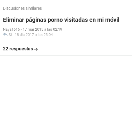
Discusiones similares
Eliminar páginas porno visitadas en mi móvil
Naya1616
-
17 mar 2015 a las 02:19
Si
-
18 dic 2017 a las 23:04
22 respuestas