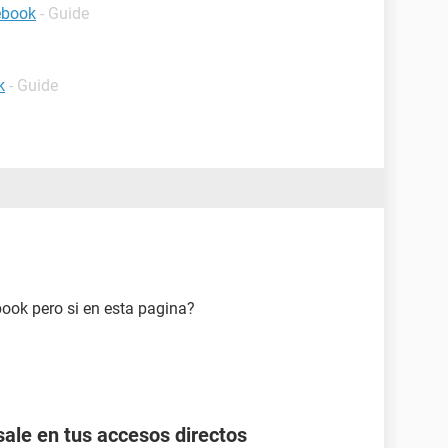
ebook
- Guide
k
- Guide
ook pero si en esta pagina?
ale en tus accesos directos