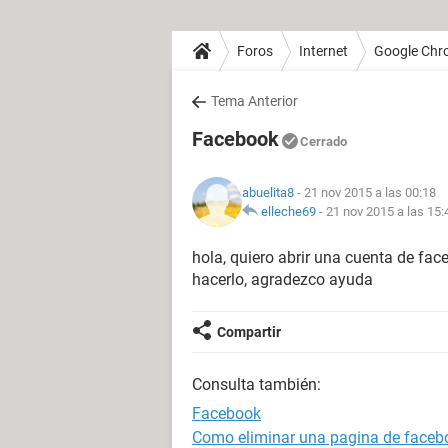
Foros
Internet
Google Chr
Tema Anterior
Facebook
Cerrado
abuelita8
- 21 nov 2015 a las 00:18
elleche69
-
21 nov 2015 a las 15:
hola, quiero abrir una cuenta de fa
hacerlo, agradezco ayuda
Compartir
Consulta también:
Facebook
Como eliminar una pagina de faceb