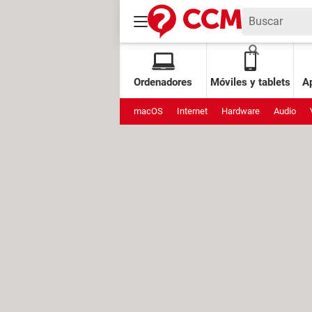
Ordenadores
Móviles y tablets
Ap
macOS
Internet
Hardware
Audio