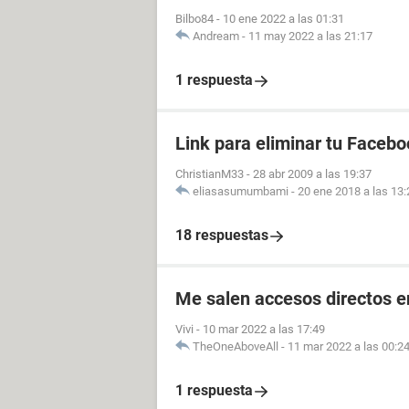
Bilbo84
-
10 ene 2022 a las 01:31
Andream
-
11 may 2022 a las 21:17
1 respuesta
Link para eliminar tu Facebo
ChristianM33
-
28 abr 2009 a las 19:37
eliasasumumbami
-
20 ene 2018 a las 13:
18 respuestas
Me salen accesos directos e
Vivi
-
10 mar 2022 a las 17:49
TheOneAboveAll
-
11 mar 2022 a las 00:2
1 respuesta