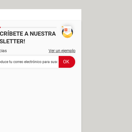
SCRÍBETE A NUESTRA
SLETTER!
cias
Ver un ejemplo