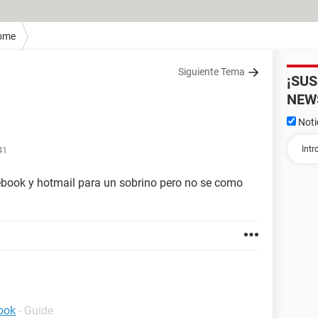
ome
Siguiente Tema
¡SU
NEW
Noti
41
cebook y hotmail para un sobrino pero no se como
ook
- Guide