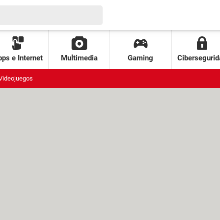
ps e Internet
Multimedia
Gaming
Cibersegurid
Videojuegos