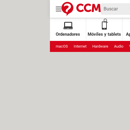
Ordenadores
Móviles y tablets
Ap
macOS
Internet
Hardware
Audio