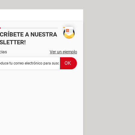
SCRÍBETE A NUESTRA
SLETTER!
cias
Ver un ejemplo