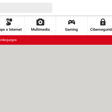
ps e Internet
Multimedia
Gaming
Cibersegurid
Videojuegos