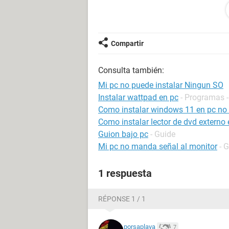
:
:
:
:
Compartir
Consulta también:
Mi pc no puede instalar Ningun SO
Instalar wattpad en pc
- Programas -
Como instalar windows 11 en pc no
Como instalar lector de dvd externo
Guion bajo pc
- Guide
Mi pc no manda señal al monitor
- 
1 respuesta
RÉPONSE 1 / 1
porsaplaya
7