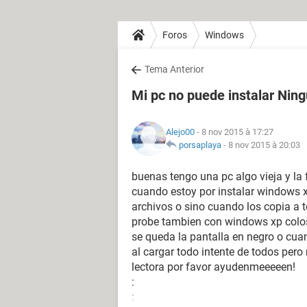
Foros
Windows
Tema Anterior
Mi pc no puede instalar Nin
Alejo00
- 8 nov 2015 à 17:27
porsaplaya
-
8 nov 2015 à 20:03
buenas tengo una pc algo vieja y la 
cuando estoy por instalar windows 
archivos o sino cuando los copia a 
probe tambien con windows xp colos
se queda la pantalla en negro o cu
al cargar todo intente de todos per
lectora por favor ayudenmeeeeen!
:
: