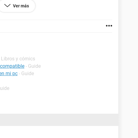
Ver más
 Libros y cómics
 compatible
- Guide
 en mi pc
- Guide
Guide