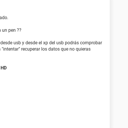
iado.
n un pen ??
ar desde usb y desde el xp del usb podrás comprobar
 "intentar" recuperar los datos que no quieras
l HD