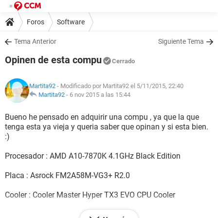
Foros
Software
Tema Anterior
Siguiente Tema
Opinen de esta compu
Cerrado
Martita92
- Modificado por Martita92 el 5/11/2015, 22:40
Martita92
-
6 nov 2015 a las 15:44
Bueno he pensado en adquirir una compu , ya que la que
tenga esta ya vieja y queria saber que opinan y si esta bien.
:)
Procesador : AMD A10-7870K 4.1GHz Black Edition
Placa : Asrock FM2A58M-VG3+ R2.0
Cooler : Cooler Master Hyper TX3 EVO CPU Cooler
RAM : G.Skill Ripjaws X Blue DDR3 2133 8GB 2x4GB CL9