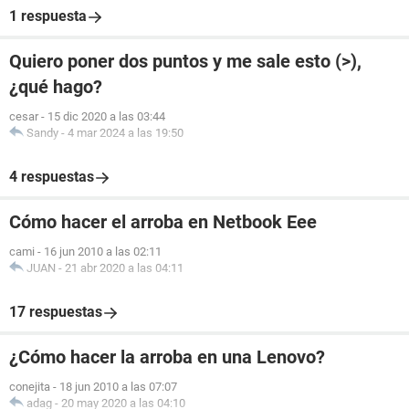
1 respuesta
Quiero poner dos puntos y me sale esto (>),
¿qué hago?
cesar
-
15 dic 2020 a las 03:44
Sandy
-
4 mar 2024 a las 19:50
4 respuestas
Cómo hacer el arroba en Netbook Eee
cami
-
16 jun 2010 a las 02:11
JUAN
-
21 abr 2020 a las 04:11
17 respuestas
¿Cómo hacer la arroba en una Lenovo?
conejita
-
18 jun 2010 a las 07:07
adag
-
20 may 2020 a las 04:10