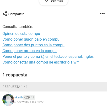
Ver más
Disco duro : Un SSD de 60 gb y uno Disco Duro Rigido de un
Terabyte.
Compartir
Grafica : MSI R7 250 OC 2GB GDDR3. (Escuche que puede
Consulta también:
funcionar con el procesador para dar un mejor rendimiento
grafico y elegí esta grafica :).
Opinen de esta compu
Como poner guion bajo en compu
Caja y Fuente : Tacens Anima con una fuente de
Como poner dos puntos en la compu
alimentacion de 500W incluida en la misma torre.
Como poner arroba en la compu
Sistema Operativo : Microsoft Windows 7 Professional
Poner el punto y coma (;) en el teclado: español, inglés...
64bits OEM Service Pack 1
Como conectar una compu de escritorio a wifi
¿Es una buena compu? Espero que si.
1 respuesta
RESPUESTA 1 / 1
skarih
12
6 nov 2015 a las 09:50