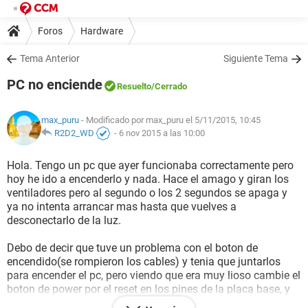
Foros
Hardware
Tema Anterior
Siguiente Tema
PC no enciende
Resuelto
/Cerrado
max_puru
- Modificado por max_puru el 5/11/2015, 10:45
R2D2_WD
-
6 nov 2015 a las 10:00
Hola. Tengo un pc que ayer funcionaba correctamente pero
hoy he ido a encenderlo y nada. Hace el amago y giran los
ventiladores pero al segundo o los 2 segundos se apaga y
ya no intenta arrancar mas hasta que vuelves a
desconectarlo de la luz.
Debo de decir que tuve un problema con el boton de
encendido(se rompieron los cables) y tenia que juntarlos
para encender el pc, pero viendo que era muy lioso cambie el
boton de power por el reset en los pines de la placa base, y
asi encendia con el boton de reset.