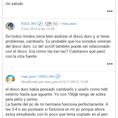
Un saludo
R2D2_WD
>
max_puru
762
5 nov 2015 a las 12:28
De todos modos sería bien analizar el disco duro y, si tiene
problemas, cambiarlo. Es probable que los sonidos vinieran
del disco duro. Lo del scroll también puede ser relacionado
con el disco. Era como tac-tac-tac? Cuéntanos qué pasó
con la otra fuente.
max_puru
>
R2D2_WD
Modificado por max_puru el 5/11/2015, 12:39
el disco duro habia pensado cambiarlo y usarlo como hdd
externo hasta que aguante. Yo con 150gb tengo de sobra
para pelis y series.
La fuente del pc de mi hermana funciona perfectamente. A
las 3-4 o asi posteare si funciona en mi pc porque ahora
estoy estudiando con lo poco que tenia copiado en el pen