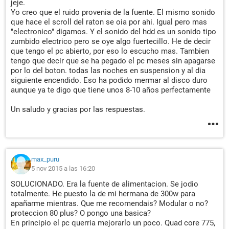
jeje.
Yo creo que el ruido provenia de la fuente. El mismo sonido
que hace el scroll del raton se oia por ahi. Igual pero mas
"electronico" digamos. Y el sonido del hdd es un sonido tipo
zumbido electrico pero se oye algo fuertecillo. He de decir
que tengo el pc abierto, por eso lo escucho mas. Tambien
tengo que decir que se ha pegado el pc meses sin apagarse
por lo del boton. todas las noches en suspension y al dia
siguiente encendido. Eso ha podido mermar al disco duro
aunque ya te digo que tiene unos 8-10 años perfectamente
Un saludo y gracias por las respuestas.
max_puru
5 nov 2015 a las 16:20
SOLUCIONADO. Era la fuente de alimentacion. Se jodio
totalmente. He puesto la de mi hermana de 300w para
apañarme mientras. Que me recomendais? Modular o no?
proteccion 80 plus? O pongo una basica?
En principio el pc querria mejorarlo un poco. Quad core 775,