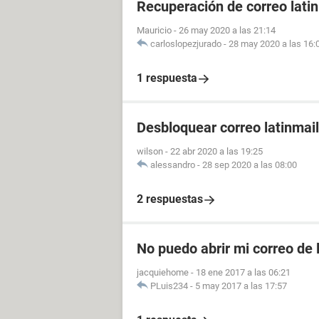
Recuperación de correo lati
Mauricio
-
26 may 2020 a las 21:14
carloslopezjurado
-
28 may 2020 a las 16:
1 respuesta
Desbloquear correo latinmail
wilson
-
22 abr 2020 a las 19:25
alessandro
-
28 sep 2020 a las 08:00
2 respuestas
No puedo abrir mi correo de 
jacquiehome
-
18 ene 2017 a las 06:21
PLuis234
-
5 may 2017 a las 17:57