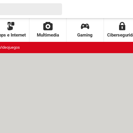
ps e Internet
Multimedia
Gaming
Cibersegurid
Videojuegos