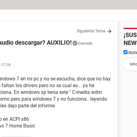
Siguiente Tema
¡SU
udio descargar? AUXILIO!
NEW
Cerrado
Noti
s 07:08
indows 7 en mi pc y no se escucha, dice que no hay
faltan los drivers pero no se cual es... ya he
nciona. En windows xp tenia este " C-media wdm
ismo pero para windows 7 y no funciona.. leyendo
 les dejo parte del informe
o en ACPI x86
ws 7 Home Basic