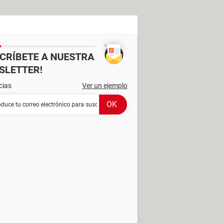
SCRÍBETE A NUESTRA
SLETTER!
cias
Ver un ejemplo