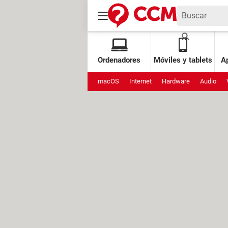
Ordenadores
Móviles y tablets
Ap
macOS
Internet
Hardware
Audio