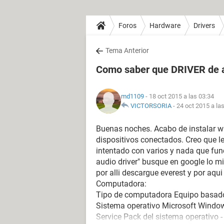
Foros
Hardware
Drivers
Tema Anterior
Como saber que DRIVER de a
md1109
- 18 oct 2015 a las 03:34
VICTORSORIA
-
24 oct 2015 a la
Buenas noches. Acabo de instalar w
dispositivos conectados. Creo que le 
intentado con varios y nada que fu
audio driver" busque en google lo m
por alli descargue everest y por aqui
Computadora:
Tipo de computadora Equipo basad
Sistema operativo Microsoft Windo
Service Pack del sistema operativo -