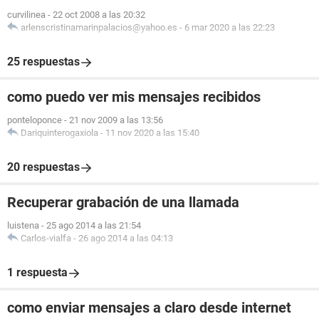
curvilinea
-
22 oct 2008 a las 20:32
arlenscristinamarinpalacios@yahoo.es
-
6 mar 2020 a las 22:23
25 respuestas
como puedo ver mis mensajes recibidos
ponteloponce
-
21 nov 2009 a las 13:56
Dariquinterogaxiola
-
11 nov 2020 a las 15:40
20 respuestas
Recuperar grabación de una llamada
luistena
-
25 ago 2014 a las 21:54
Carlos-vialfa
-
26 ago 2014 a las 04:13
1 respuesta
como enviar mensajes a claro desde internet