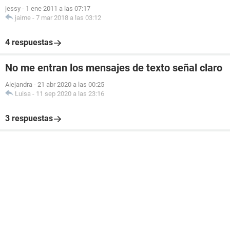
jessy
-
1 ene 2011 a las 07:17
jaime
-
7 mar 2018 a las 03:12
4 respuestas
No me entran los mensajes de texto señal claro
Alejandra
-
21 abr 2020 a las 00:25
Luisa
-
11 sep 2020 a las 23:16
3 respuestas