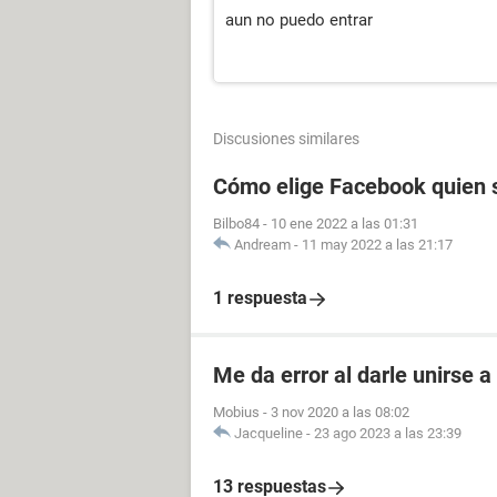
aun no puedo entrar
Discusiones similares
Cómo elige Facebook quien s
Bilbo84
-
10 ene 2022 a las 01:31
Andream
-
11 may 2022 a las 21:17
1 respuesta
Me da error al darle unirse 
Mobius
-
3 nov 2020 a las 08:02
Jacqueline
-
23 ago 2023 a las 23:39
13 respuestas