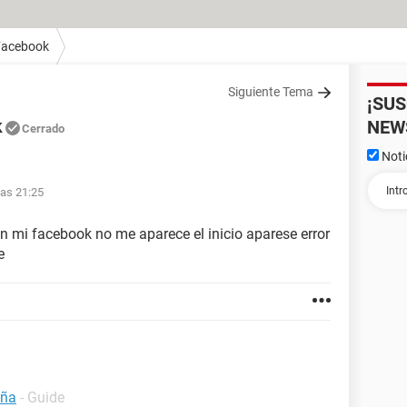
Facebook
Siguiente Tema
¡SU
k
NEW
Cerrado
Noti
las 21:25
n mi facebook no me aparece el inicio aparese error
e
eña
- Guide