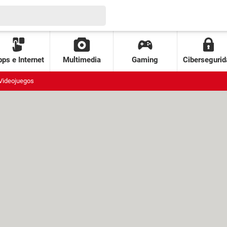
ps e Internet
Multimedia
Gaming
Cibersegurid
Videojuegos