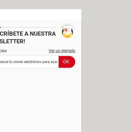
SCRÍBETE A NUESTRA
SLETTER!
cias
Ver un ejemplo