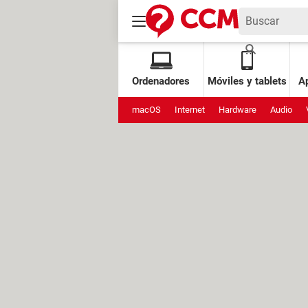
Ordenadores
Móviles y tablets
Ap
macOS
Internet
Hardware
Audio