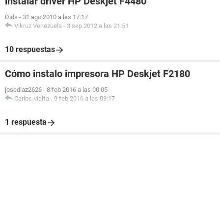
instalar driver HP Deskjet F4480
Dida
-
31 ago 2010 a las 17:17
Vikruz Venezuela
-
3 sep 2012 a las 21:51
10 respuestas
Cómo instalo impresora HP Deskjet F2180
josediaz2626
-
8 feb 2016 a las 00:05
Carlos-vialfa
-
9 feb 2016 a las 03:17
1 respuesta