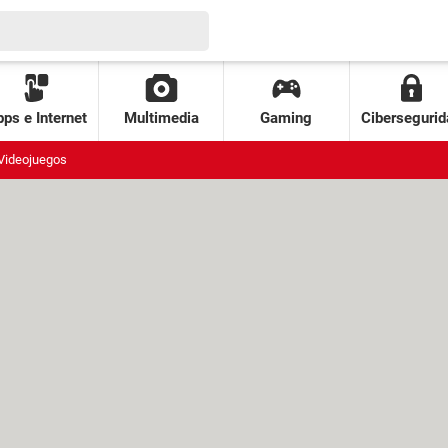
ps e Internet
Multimedia
Gaming
Cibersegurid
Videojuegos