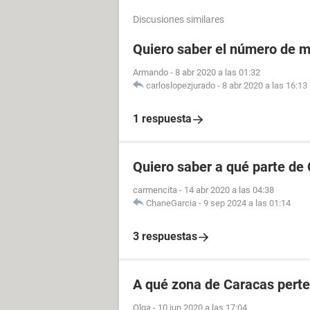
Discusiones similares
Quiero saber el número de m
Armando
-
8 abr 2020 a las 01:32
carloslopezjurado
-
8 abr 2020 a las 16:13
1 respuesta
Quiero saber a qué parte de
carmencita
-
14 abr 2020 a las 04:38
ChaneGarcia
-
9 sep 2024 a las 01:14
3 respuestas
A qué zona de Caracas perte
Olga
-
10 jun 2020 a las 17:04