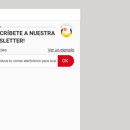
SCRÍBETE A NUESTRA
SLETTER!
cias
Ver un ejemplo