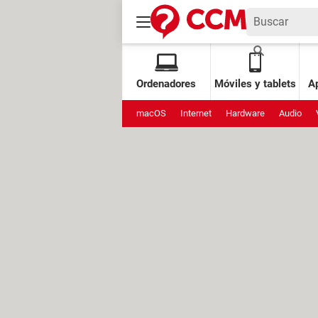
Ordenadores
Móviles y tablets
Ap
macOS
Internet
Hardware
Audio