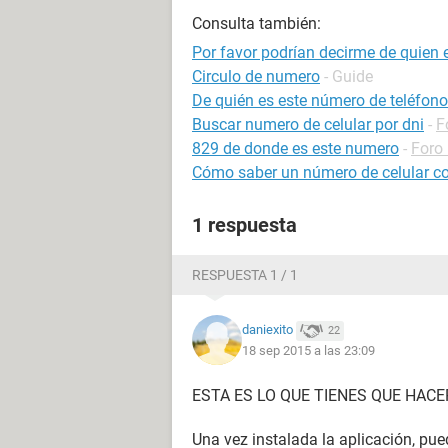
Consulta también:
Por favor podrían decirme de quien
Circulo de numero
- Guide
De quién es este número de teléfono 
Buscar numero de celular por dni
-
F
829 de donde es este numero
-
Foro
Cómo saber un número de celular co
1 respuesta
RESPUESTA 1 / 1
daniexito
22
18 sep 2015 a las 23:09
ESTA ES LO QUE TIENES QUE HACE
Una vez instalada la aplicación, pu