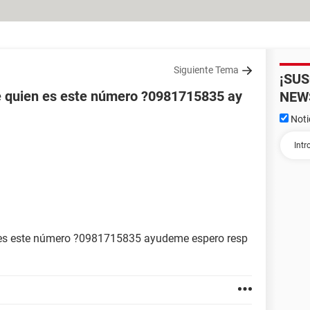
Siguiente Tema
¡SU
e quien es este número ?0981715835 ay
NEW
Noti
n es este número ?0981715835 ayudeme espero resp