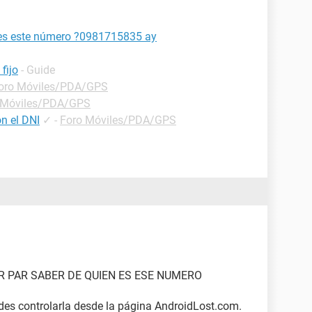
 es este número ?0981715835 ay
fijo
- Guide
oro Móviles/PDA/GPS
 Móviles/PDA/GPS
n el DNI
✓
-
Foro Móviles/PDA/GPS
R PAR SABER DE QUIEN ES ESE NUMERO
edes controlarla desde la página AndroidLost.com.