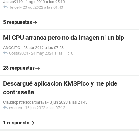
Jesus9110
-
1 ago 2019 a las 05:19
Telcel
-
20 oct 2022 a las 01:40
5 respuestas
Mi CPU arranca pero no da imagen ni un bip
ADOCITO
-
23 abr 2012 a las 07:23
Costa2024
-
24 may 2024 a las 11:10
28 respuestas
Descargué aplicacion KMSPico y me pide
contraseña
Claudiopatriciocaroaraya
-
3 jun 2023 a las 21:43
gslaura
-
16 jun 2023 a las 07:13
1 respuesta