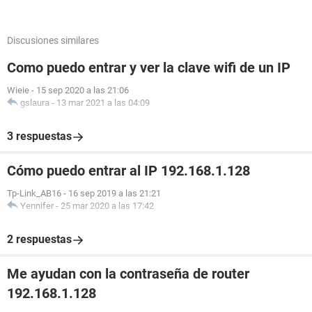
Discusiones similares
Como puedo entrar y ver la clave wifi de un IP
Wieie
-
15 sep 2020 a las 21:06
gslaura
-
13 mar 2021 a las 04:09
3 respuestas
Cómo puedo entrar al IP 192.168.1.128
Tp-Link_AB16
-
16 sep 2019 a las 21:21
Yennifer
-
25 mar 2020 a las 17:42
2 respuestas
Me ayudan con la contraseña de router
192.168.1.128