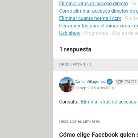
Eliminar virus de acceso directo
- Gu
Como eliminar accesos directos de 
Eliminar cuenta hotmail ccm
- Guide
Herramientas para eliminar virus in
Usb show
- Programas - Copias de s
1 respuesta
RESPUESTA 1 / 1
Carlos Villagómez
278.797
10 sep 2015 a las 03:10
Consulta:
Eliminar virus de accesos
Discusiones similares
Cómo elige Facebook quien s