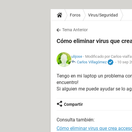
Foros
Virus/Seguridad
Tema Anterior
Cómo eliminar virus que cre
ulijose
- Modificado por Carlos-vialfa
Carlos Villagómez
-
10 sep 2
Tengo en mi laptop un problema con 
encuentro!
Si alguien me puede ayudar se lo a
Compartir
Consulta también:
Cómo eliminar virus que crea acces