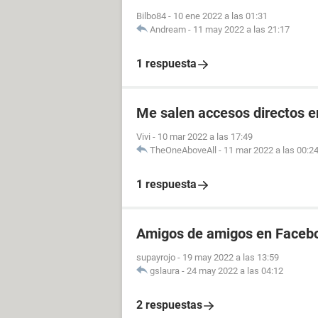
Bilbo84
-
10 ene 2022 a las 01:31
Andream
-
11 may 2022 a las 21:17
1 respuesta
Me salen accesos directos e
Vivi
-
10 mar 2022 a las 17:49
TheOneAboveAll
-
11 mar 2022 a las 00:2
1 respuesta
Amigos de amigos en Facebo
supayrojo
-
19 may 2022 a las 13:59
gslaura
-
24 may 2022 a las 04:12
2 respuestas