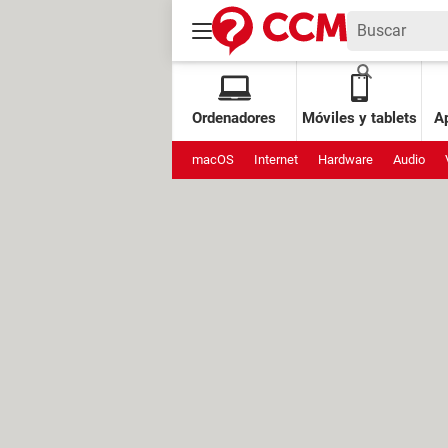
Ordenadores
Móviles y tablets
Ap
macOS
Internet
Hardware
Audio