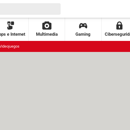
ps e Internet
Multimedia
Gaming
Cibersegurid
Videojuegos