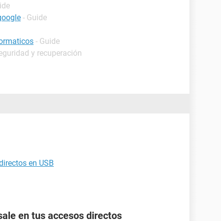
ide
google
- Guide
formaticos
- Guide
eguridad y recuperación
 directos en USB
ale en tus accesos directos