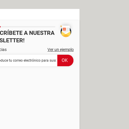
SCRÍBETE A NUESTRA
SLETTER!
cias
Ver un ejemplo