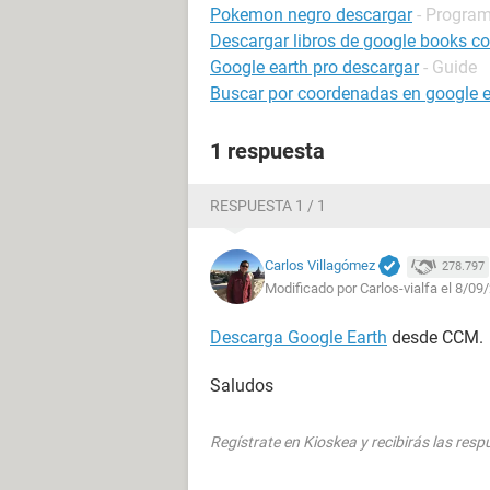
Pokemon negro descargar
- Program
Descargar libros de google books con
Google earth pro descargar
- Guide
Buscar por coordenadas en google e
1 respuesta
RESPUESTA 1 / 1
Carlos Villagómez
278.797
Modificado por Carlos-vialfa el 8/09
Descarga Google Earth
desde CCM.
Saludos
Regístrate en Kioskea y recibirás las res