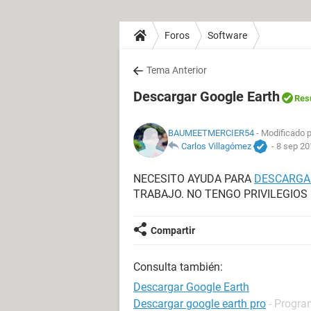
Foros
Software
Tema Anterior
Descargar Google Earth
Res
BAUMEETMERCIER54
- Modificado p
Carlos Villagómez
-
8 sep 20
NECESITO AYUDA PARA
DESCARGA
TRABAJO. NO TENGO PRIVILEGIOS
Compartir
Consulta también:
Descargar Google Earth
Descargar google earth pro
- Progra