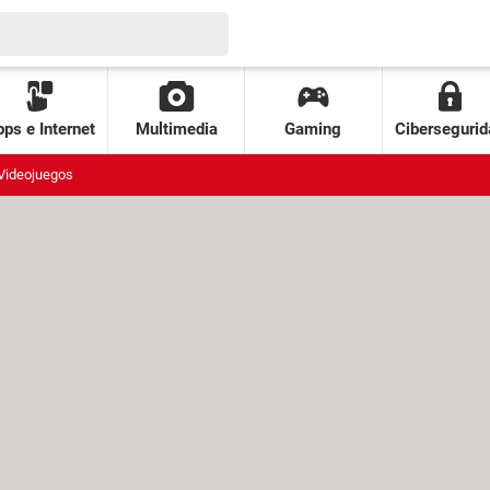
ps e Internet
Multimedia
Gaming
Cibersegurid
Videojuegos