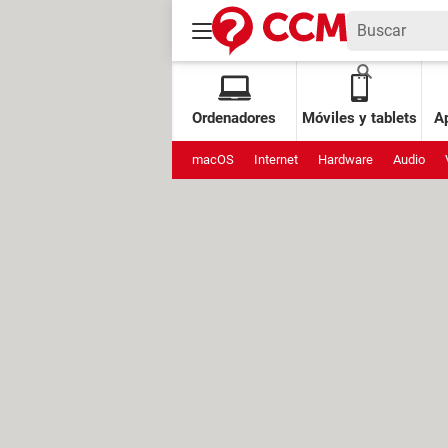
Ordenadores
Móviles y tablets
Ap
macOS
Internet
Hardware
Audio