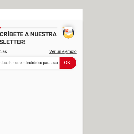
SCRÍBETE A NUESTRA
SLETTER!
cias
Ver un ejemplo