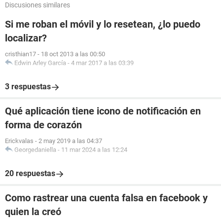
Discusiones similares
Si me roban el móvil y lo resetean, ¿lo puedo
localizar?
cristhian17
-
18 oct 2013 a las 00:50
Edwin Arley García
-
4 mar 2017 a las 03:39
3 respuestas
Qué aplicación tiene icono de notificación en
forma de corazón
Erickvalas
-
2 may 2019 a las 04:37
Georgedaniella
-
11 mar 2024 a las 12:24
20 respuestas
Como rastrear una cuenta falsa en facebook y
quien la creó