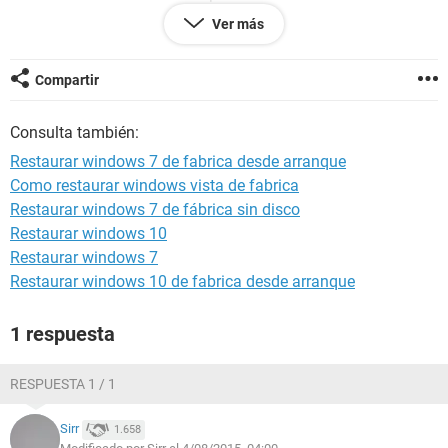
Cuando selecciono esta opcion me pregunta si tengo un
Ver más
disco de instalacion porque no se encontraron los archivos
requeridos . Aqui es donde surge mi interrogante,
supongamos que si tengo un disco de instlacion y continuo
Compartir
con el proceso. luego durante la instalación Windows me va
a pedir una clave de producto? que debo hacer de aquí en
Consulta también:
adelante?.
Adicionalmente, todos mis archivos se encuentra en otra
Restaurar windows 7 de fabrica desde arranque
partición que le hice al disco duro. Debo respaldar estos
Como restaurar windows vista de fabrica
archivos o simplemente instalo en la particion que tenía mi
Restaurar windows 7 de fábrica sin disco
windows. Adjunto fotos de las particiones para que se guíen.
Restaurar windows 10
Restaurar windows 7
Restaurar windows 10 de fabrica desde arranque
1 respuesta
RESPUESTA 1 / 1
Sirr
1.658