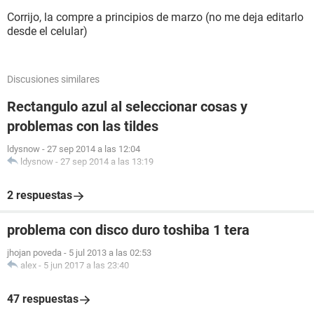
Corrijo, la compre a principios de marzo (no me deja editarlo
desde el celular)
Discusiones similares
Rectangulo azul al seleccionar cosas y
problemas con las tildes
ldysnow
-
27 sep 2014 a las 12:04
ldysnow
-
27 sep 2014 a las 13:19
2 respuestas
problema con disco duro toshiba 1 tera
jhojan poveda
-
5 jul 2013 a las 02:53
alex
-
5 jun 2017 a las 23:40
47 respuestas