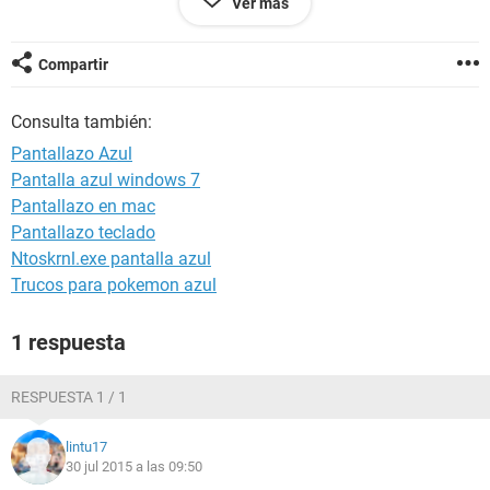
Ver más
principios de mayo por eso me sorprende que no este
funcionado bien. Desde ya muchas gracias y espero sus
respuestas.
Compartir
Consulta también:
Pantallazo Azul
Pantalla azul windows 7
Pantallazo en mac
Pantallazo teclado
Ntoskrnl.exe pantalla azul
Trucos para pokemon azul
1 respuesta
RESPUESTA 1 / 1
lintu17
30 jul 2015 a las 09:50