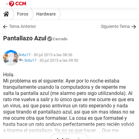
Foros
Hardware
Tema Anterior
Siguiente Tema
Pantallazo Azul
Cerrado
lintu17
- 30 jul 2015 a las 08:36
lintu17
-
30 jul 2015 a las 09:50
Hola.
Mi problema es el siguiente: Ayer por lo noche estaba
tranquilamente usando la computadora y de repente me
salta la pantalla azul (me alarmo pero sigo utilizandola). Al
rato me vuelve a salir y lo único que se me ocurre es que era
un virus, asi que paso antivirus un rato esperando y nada
sigue tirando el pantallazo azul, asi que sin mas ideas no se
me ocurre otra que formatear. La cosa es que formateé y
hasta hace un rato anduvo perfectamente pero recién volvió
a tirarme el pantallazo. Ya no se que hacer.... Que me
recomiendan?? La computadora es nueva, la compre a