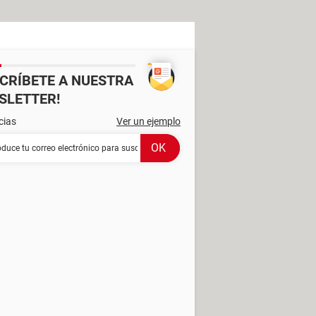
SCRÍBETE A NUESTRA
SLETTER!
cias
Ver un ejemplo