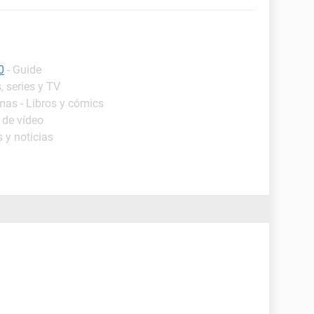
0
- Guide
, series y TV
mas - Libros y cómics
 de vídeo
 y noticias