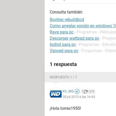
Consulta también:
Bootrec rebuildbcd
Como arreglar sonido en windows 1
Rave para pc
- Programas - Películas
Descargar wattpad para pc
- Progra
Inshot para pc
- Programas - Edición
Vanced para pc
- Programas - Vídeos
1 respuesta
RESPUESTA 1 / 1
KY_WD
519
28 jul 2015 a las 16:43
¡Hola torres1950!