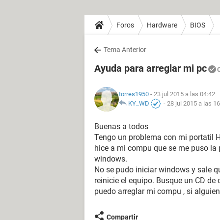
Foros
Hardware
BIOS
Tema Anterior
Ayuda para arreglar mi pc
torres1950
- 23 jul 2015 a las 04:42
KY_WD
-
28 jul 2015 a las 1
Buenas a todos
Tengo un problema con mi portatil H
hice a mi compu que se me puso la 
windows.
No se pudo iniciar windows y sale qu
reinicie el equipo. Busque un CD de
puedo arreglar mi compu , si algui
Compartir