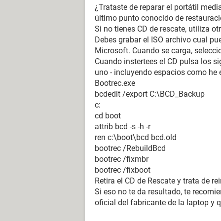
¿Trataste de reparar el portátil med
último punto conocido de restauraci
Si no tienes CD de rescate, utiliza 
Debes grabar el ISO archivo cual pue
Microsoft. Cuando se carga, seleccio
Cuando instertees el CD pulsa los 
uno - incluyendo espacios como he e
Bootrec.exe
bcdedit /export C:\BCD_Backup
c:
cd boot
attrib bcd -s -h -r
ren c:\boot\bcd bcd.old
bootrec /RebuildBcd
bootrec /fixmbr
bootrec /fixboot
Retira el CD de Rescate y trata de rein
Si eso no te da resultado, te recom
oficial del fabricante de la laptop y