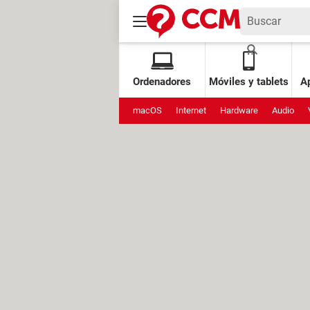
Ordenadores
Móviles y tablets
Ap
macOS
Internet
Hardware
Audio