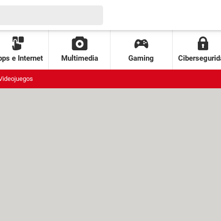
ps e Internet
Multimedia
Gaming
Cibersegurid
Videojuegos