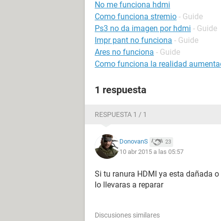
No me funciona hdmi
Como funciona stremio
- Guide
Ps3 no da imagen por hdmi
- Guide
Impr pant no funciona
- Guide
Ares no funciona
- Guide
Como funciona la realidad aument
1 respuesta
RESPUESTA 1 / 1
DonovanS
23
10 abr 2015 a las 05:57
Si tu ranura HDMI ya esta dañada o 
lo llevaras a reparar
Discusiones similares