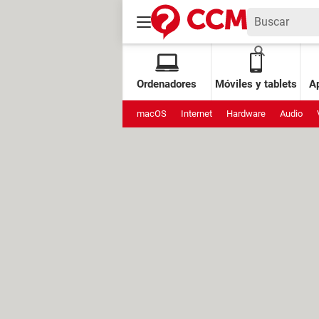
Ordenadores
Móviles y tablets
Ap
macOS
Internet
Hardware
Audio