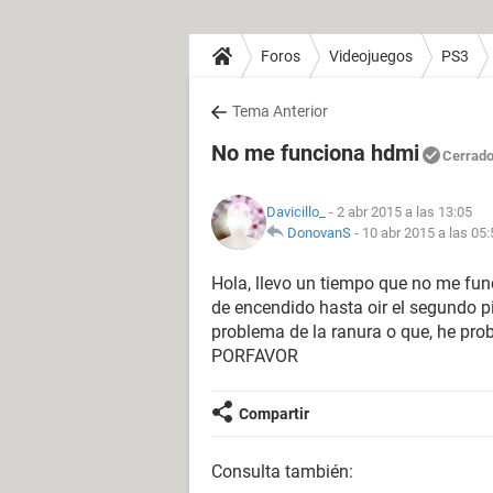
Foros
Videojuegos
PS3
Tema Anterior
No me funciona hdmi
Cerrad
Davicillo_
- 2 abr 2015 a las 13:05
DonovanS
-
10 abr 2015 a las 05:
Hola, llevo un tiempo que no me fun
de encendido hasta oir el segundo pi
problema de la ranura o que, he pro
PORFAVOR
Compartir
Consulta también: