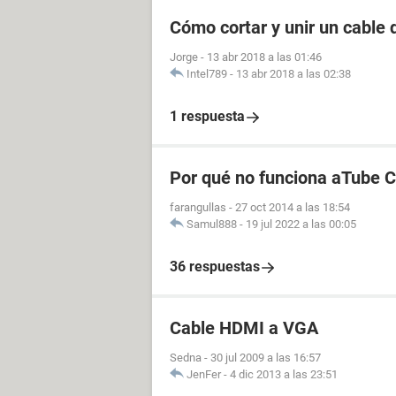
Cómo cortar y unir un cable
Jorge
-
13 abr 2018 a las 01:46
Intel789
-
13 abr 2018 a las 02:38
1 respuesta
Por qué no funciona aTube 
farangullas
-
27 oct 2014 a las 18:54
Samul888
-
19 jul 2022 a las 00:05
36 respuestas
Cable HDMI a VGA
Sedna
-
30 jul 2009 a las 16:57
JenFer
-
4 dic 2013 a las 23:51