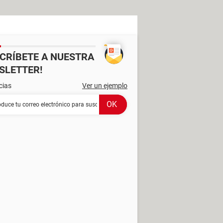
SCRÍBETE A NUESTRA
SLETTER!
cias
Ver un ejemplo