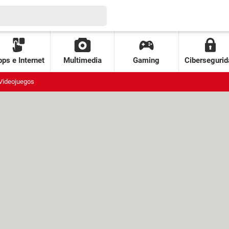
ps e Internet
Multimedia
Gaming
Cibersegurid
Videojuegos