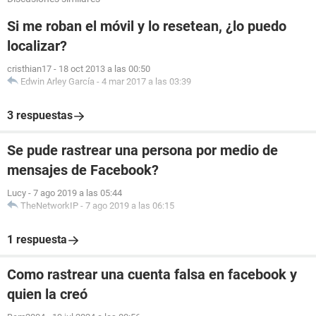
Si me roban el móvil y lo resetean, ¿lo puedo
localizar?
cristhian17
-
18 oct 2013 a las 00:50
Edwin Arley García
-
4 mar 2017 a las 03:39
3 respuestas
Se pude rastrear una persona por medio de
mensajes de Facebook?
Lucy
-
7 ago 2019 a las 05:44
TheNetworkIP
-
7 ago 2019 a las 06:15
1 respuesta
Como rastrear una cuenta falsa en facebook y
quien la creó