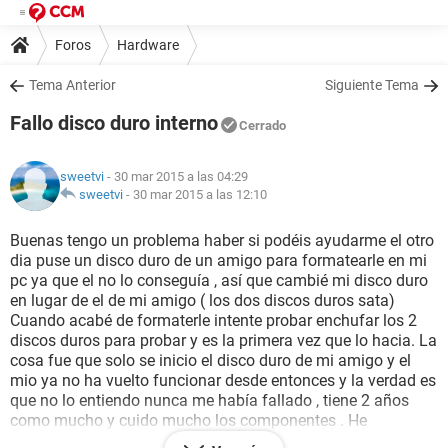
Foros
Hardware
Tema Anterior
Siguiente Tema
Fallo disco duro interno
Cerrado
sweetvi
- 30 mar 2015 a las 04:29
sweetvi
-
30 mar 2015 a las 12:10
Buenas tengo un problema haber si podéis ayudarme el otro
dia puse un disco duro de un amigo para formatearle en mi
pc ya que el no lo conseguía , así que cambié mi disco duro
en lugar de el de mi amigo ( los dos discos duros sata)
Cuando acabé de formaterle intente probar enchufar los 2
discos duros para probar y es la primera vez que lo hacia. La
cosa fue que solo se inicio el disco duro de mi amigo y el
mio ya no ha vuelto funcionar desde entonces y la verdad es
que no lo entiendo nunca me había fallado , tiene 2 años
como mucho y cuido mucho los componentes . He
comprobado los cables de alimentacion y de datos y están