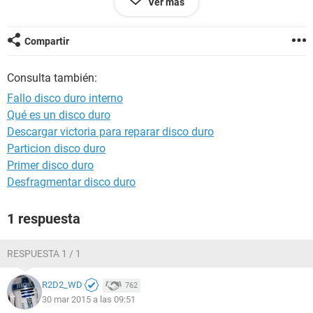
Ver más
todos bien, le llega bien la corriente pero en la BIOS ni si
quiera aparece, necesito que me echéis un cable , muchas
gracias de antemano :)
Compartir
Consulta también:
Fallo disco duro interno
Qué es un disco duro
Descargar victoria para reparar disco duro
Particion disco duro
Primer disco duro
Desfragmentar disco duro
1 respuesta
RESPUESTA 1 / 1
R2D2_WD
762
30 mar 2015 a las 09:51