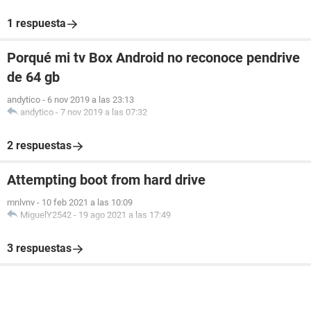
1 respuesta
Porqué mi tv Box Android no reconoce pendrive
de 64 gb
andytico
-
6 nov 2019 a las 23:13
andytico
-
7 nov 2019 a las 07:32
2 respuestas
Attempting boot from hard drive
mnlvnv
-
10 feb 2021 a las 10:09
MiguelY2542
-
19 ago 2021 a las 17:49
3 respuestas