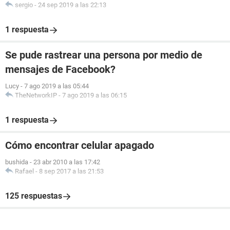
sergio
-
24 sep 2019 a las 22:13
1 respuesta
Se pude rastrear una persona por medio de
mensajes de Facebook?
Lucy
-
7 ago 2019 a las 05:44
TheNetworkIP
-
7 ago 2019 a las 06:15
1 respuesta
Cómo encontrar celular apagado
bushida
-
23 abr 2010 a las 17:42
Rafael
-
8 sep 2017 a las 21:53
125 respuestas