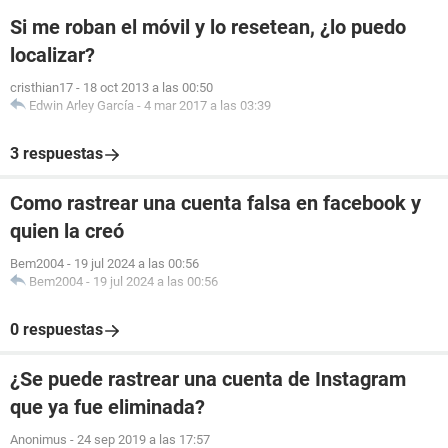
Si me roban el móvil y lo resetean, ¿lo puedo
localizar?
cristhian17
-
18 oct 2013 a las 00:50
Edwin Arley García
-
4 mar 2017 a las 03:39
3 respuestas
Como rastrear una cuenta falsa en facebook y
quien la creó
Bem2004
-
19 jul 2024 a las 00:56
Bem2004
-
19 jul 2024 a las 00:56
0 respuestas
¿Se puede rastrear una cuenta de Instagram
que ya fue eliminada?
Anonimus
-
24 sep 2019 a las 17:57