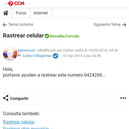
Foros
Internet
Tema Anterior
Siguiente Tema
Rastrear celular
Resuelto
/Cerrado
aaronnixon
- Modificado por Carlos-vialfa el 10/03/2015, 04:36
Carlos Villagómez
-
10 mar 2015 a las 04:36
Hola,
porfavor ayuden a rastrear este numero 0424266...
Compartir
Consulta también:
Rastrear celular
Rastrear chip movistar
✓