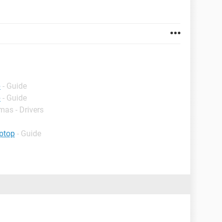
p
- Guide
p
- Guide
mas - Drivers
ptop
- Guide