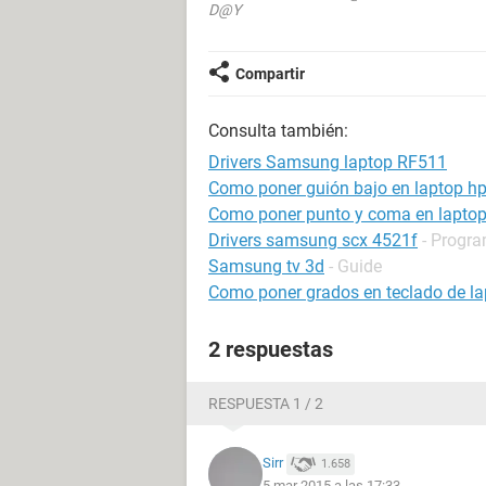
D@Y
Compartir
Consulta también:
Drivers Samsung laptop RF511
Como poner guión bajo en laptop h
Como poner punto y coma en lapto
Drivers samsung scx 4521f
- Progra
Samsung tv 3d
- Guide
Como poner grados en teclado de la
2 respuestas
RESPUESTA 1 / 2
Sirr
1.658
5 mar 2015 a las 17:33