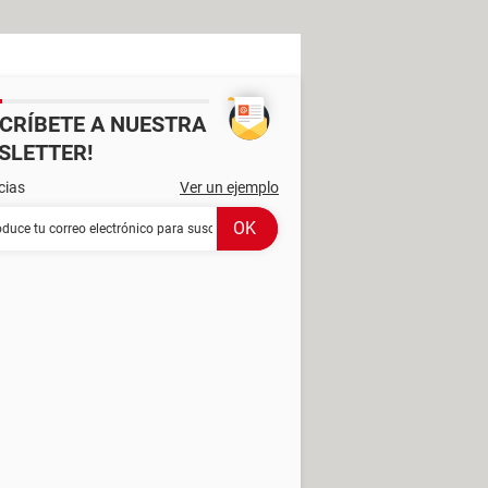
SCRÍBETE A NUESTRA
SLETTER!
cias
Ver un ejemplo