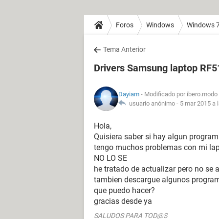
Foros
Windows
Windows 
Tema Anterior
Drivers Samsung laptop RF5
Dayiam
- Modificado por ibero.modo 
usuario anónimo -
5 mar 2015 a 
Hola,
Quisiera saber si hay algun programa
tengo muchos problemas con mi lap
NO LO SE
he tratado de actualizar pero no se 
tambien descargue algunos program
que puedo hacer?
gracias desde ya
SALUDOS PARA TOD@S