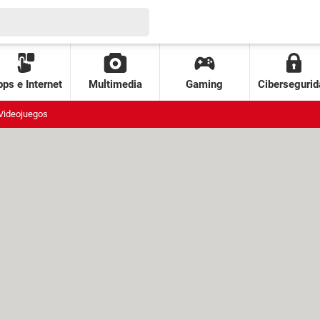
ps e Internet
Multimedia
Gaming
Cibersegurid
Videojuegos