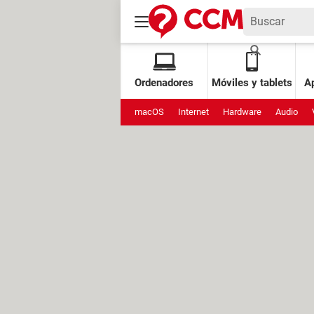
Ordenadores
Móviles y tablets
Ap
macOS
Internet
Hardware
Audio