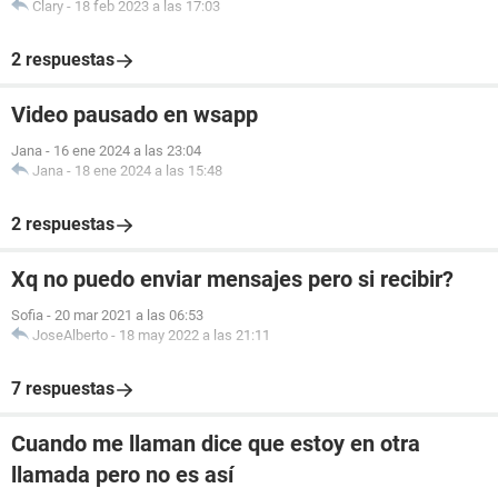
Clary
-
18 feb 2023 a las 17:03
2 respuestas
Video pausado en wsapp
Jana
-
16 ene 2024 a las 23:04
Jana
-
18 ene 2024 a las 15:48
2 respuestas
Xq no puedo enviar mensajes pero si recibir?
Sofia
-
20 mar 2021 a las 06:53
JoseAlberto
-
18 may 2022 a las 21:11
7 respuestas
Cuando me llaman dice que estoy en otra
llamada pero no es así