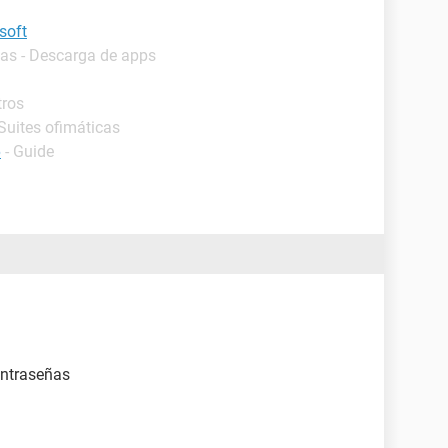
soft
as - Descarga de apps
tros
Suites ofimáticas
6
- Guide
ontraseñas