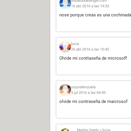
eduardodelangel.com
16 abr 2016 a las 19:33
nose porque creas es una cochinad
lucia
26 abr 2016 a las 10:45
Olvide mi conttaseña de microsoff
rosyvalenzuela
3 jul 2016 a las 04:49
olvide mi contraseña de maicrosof
Marlon Santy
>
lucia