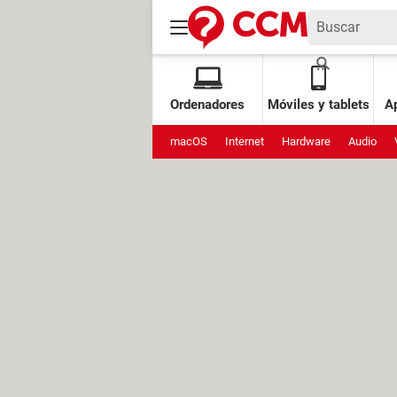
Ordenadores
Móviles y tablets
Ap
macOS
Internet
Hardware
Audio