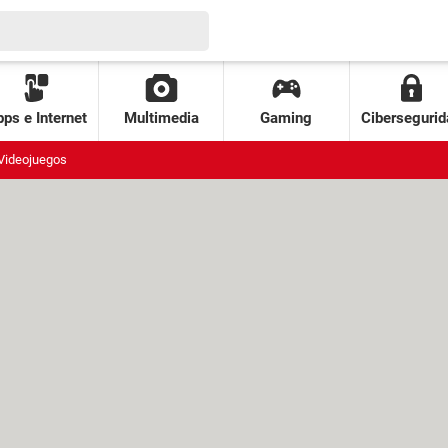
ps e Internet
Multimedia
Gaming
Cibersegurid
Videojuegos