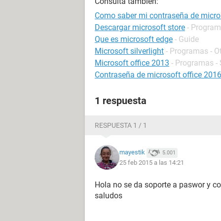
Consulta también:
Como saber mi contraseña de micro
Descargar microsoft store
- Program
Que es microsoft edge
- Guide
Microsoft silverlight
- Programas - O
Microsoft office 2013
- Programas - 
Contraseña de microsoft office 201
1 respuesta
RESPUESTA 1 / 1
mayestik
5.001
25 feb 2015 a las 14:21
Hola no se da soporte a paswor y c
saludos