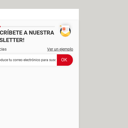
SCRÍBETE A NUESTRA
SLETTER!
cias
Ver un ejemplo