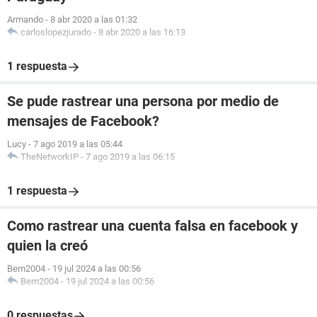
Armando
-
8 abr 2020 a las 01:32
carloslopezjurado
-
8 abr 2020 a las 16:13
1 respuesta
Se pude rastrear una persona por medio de
mensajes de Facebook?
Lucy
-
7 ago 2019 a las 05:44
TheNetworkIP
-
7 ago 2019 a las 06:15
1 respuesta
Como rastrear una cuenta falsa en facebook y
quien la creó
Bem2004
-
19 jul 2024 a las 00:56
Bem2004
-
19 jul 2024 a las 00:56
0 respuestas