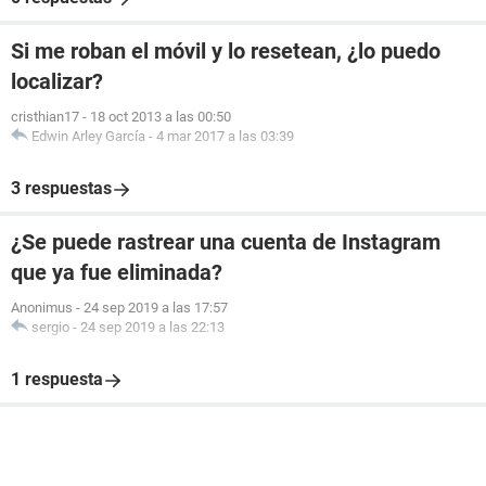
Si me roban el móvil y lo resetean, ¿lo puedo
localizar?
cristhian17
-
18 oct 2013 a las 00:50
Edwin Arley García
-
4 mar 2017 a las 03:39
3 respuestas
¿Se puede rastrear una cuenta de Instagram
que ya fue eliminada?
Anonimus
-
24 sep 2019 a las 17:57
sergio
-
24 sep 2019 a las 22:13
1 respuesta