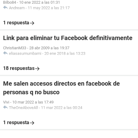
Bilbo84
-
10 ene 2022 a las 01:31
Andream
-
11 may 2022 a las 21:17
1 respuesta
Link para eliminar tu Facebook definitivamente
ChristianM33
-
28 abr 2009 a las 19:37
eliasasumumbami
-
20 ene 2018 a las 13:23
18 respuestas
Me salen accesos directos en facebook de
personas q no busco
Vivi
-
10 mar 2022 a las 17:49
TheOneAboveAll
-
11 mar 2022 a las 00:24
1 respuesta