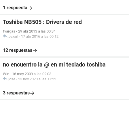
1 respuesta
Toshiba NB505 : Drivers de red
fvargas
-
29 abr 2013 a las 00:34
Jexarl
-
17 abr 2016 a las 00:12
12 respuestas
no encuentro la @ en mi teclado toshiba
Win
-
16 may 2009 a las 02:03
jose
-
23 nov 2020 a las 17:22
3 respuestas