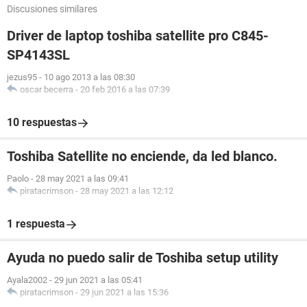
Discusiones similares
Driver de laptop toshiba satellite pro C845-
SP4143SL
jezus95
-
10 ago 2013 a las 08:30
oscar becerra
-
20 feb 2016 a las 07:39
10 respuestas
Toshiba Satellite no enciende, da led blanco.
Paolo
-
28 may 2021 a las 09:41
piratacrimson
-
28 may 2021 a las 12:12
1 respuesta
Ayuda no puedo salir de Toshiba setup utility
Ayala2002
-
29 jun 2021 a las 05:41
piratacrimson
-
29 jun 2021 a las 15:36