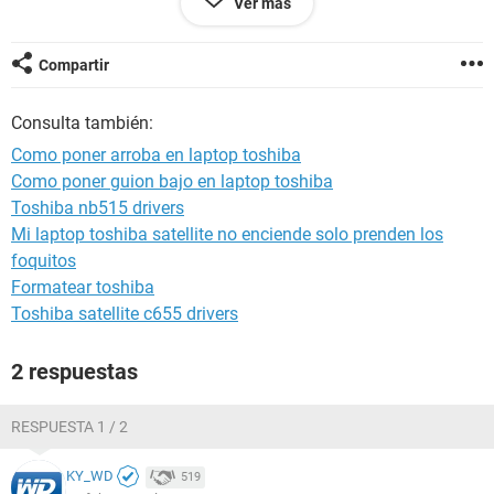
Ver más
atte
DJAIRMIX
Compartir
Consulta también:
Como poner arroba en laptop toshiba
Como poner guion bajo en laptop toshiba
Toshiba nb515 drivers
Mi laptop toshiba satellite no enciende solo prenden los
foquitos
Formatear toshiba
Toshiba satellite c655 drivers
2 respuestas
RESPUESTA 1 / 2
KY_WD
519