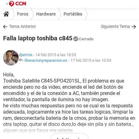
Foros
Hardware
Portátiles
Tema Anterior
Siguiente Tema
Falla laptop toshiba c845
Cerrado
djairmix
- 14 feb 2015 a las 18:53
liberacionyreparacion.es
-
17 feb 2015 a las 10:24
Hola,
Toshiba Satellite C845-SPO4201SL, El problema es que
enciende pero no da video, enciende el led del botón de
encendido y el de la conexión a AC, también prende el
ventilador, la pantalla de ilumina no hay imagen.
he visto muchas respuestas pero no se cual es la respuesta
adecuada, logicamente ya hice las tareas logicas, limpiar la
ram, desconectarla bateria de la cmos, probar la memoria en
otra laptop, quitar el disco duro,lo deje sin pila y sin bateria.,
alguen que por favor me oriente