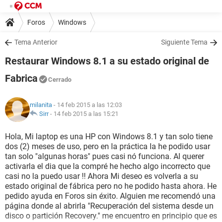
Foros
Windows
Tema Anterior
Siguiente Tema
Restaurar Windows 8.1 a su estado original de
Fabrica
Cerrado
milanita
- 14 feb 2015 a las 12:03
Sirr
-
14 feb 2015 a las 15:21
Hola, Mi laptop es una HP con Windows 8.1 y tan solo tiene
dos (2) meses de uso, pero en la práctica la he podido usar
tan solo "algunas horas" pues casi nó funciona. Al querer
activarla el dia que la compré he hecho algo incorrecto que
casi no la puedo usar !! Ahora Mi deseo es volverla a su
estado original de fábrica pero no he podido hasta ahora. He
pedido ayuda en Foros sin éxito. Alguien me recomendó una
página donde al abrirla "Recuperación del sistema desde un
disco o partición Recovery." me encuentro en principio que es