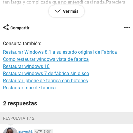
tan larga y complicada que no entendí casi nada.Pareciera
que está escrita para Ingenieros Informaticos (Yo cachondeo
Ver más
jejeje). Para tener mano las indicaciones la he pasado por la
Impresora y el primer resultado fúe qiue me agotó un
"cartucho de tinta". Hay alguna manera de poder hacer la
Compartir
restauración de manera práctica y que cualquier Persona
(sin ser muy lista) pueda realizar? Mi máquina la recibí sin el
Consulta también:
CD de instalación pues toda información viene yá dentro del
Programa. Pedí ayuda a la tienda que me la vendió (famosa
Restaurar Windows 8.1 a su estado original de Fabrica
en toda Europa) y Ellos me cobran el equivalente a la mitad
Como restaurar windows vista de fabrica
de su valor !! Podeis ayudarme ? Le prenderé por las dudas
Restaurar windows 10
una velita a San Valentin !!
Restaurar windows 7 de fábrica sin disco
Restaurar iphone de fábrica con botones
Restaurar mac de fabrica
2 respuestas
RESPUESTA 1 / 2
mayestik
5.001