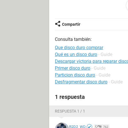
Si se requiere saber la targeta de v
esto afecte o no la eleccion del dis
Black? o cual otro podria comprar.
Compartir
Consulta también:
Que disco duro comprar
Qué es un disco duro
- Guide
Descargar victoria para reparar disc
Primer disco duro
- Guide
Particion disco duro
- Guide
Desfragmentar disco duro
- Guide
1 respuesta
RESPUESTA 1 / 1
R2D2_WD
762