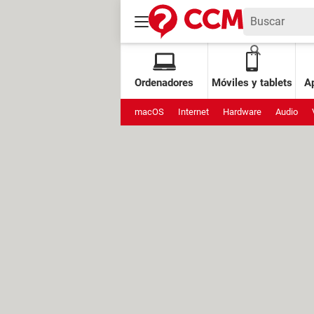
Ordenadores
Móviles y tablets
Ap
macOS
Internet
Hardware
Audio