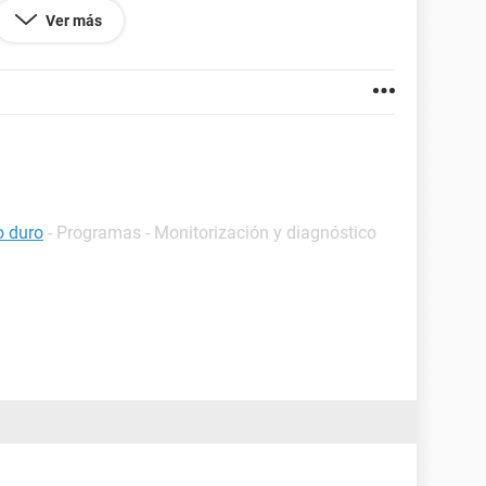
Ver más
ideo la pongo tambien, pero no estoy muy seguro si
co duro, y de no ser asi, me recomendarian el WD
o duro
- Programas - Monitorización y diagnóstico