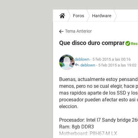
Foros
Hardware
Tema Anterior
Que disco duro comprar
Res
deblown
- 5 feb 2015 a las 00:16
deblown
-
5 feb 2015 a las 19:02
Buenas, actualmente estoy pensando
menos, pero no se cual elegir, hace
mas rapidos aparte de los SSD y lo
procesador pueden afectar esto asi 
eleccion.
Procesador: Intel I7 Sandy bridge 2
Ram: 8gb DDR3
Motherboard: P8H67-M LX