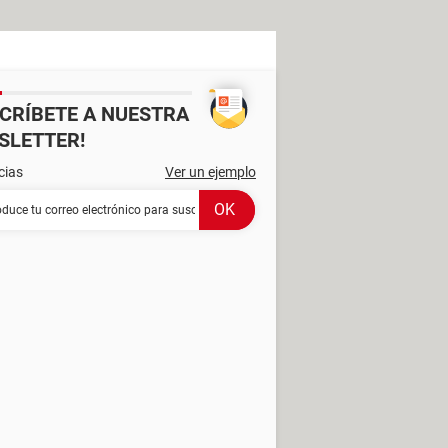
SCRÍBETE A NUESTRA
SLETTER!
cias
Ver un ejemplo