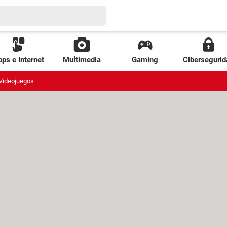
ps e Internet
Multimedia
Gaming
Cibersegurid
Videojuegos