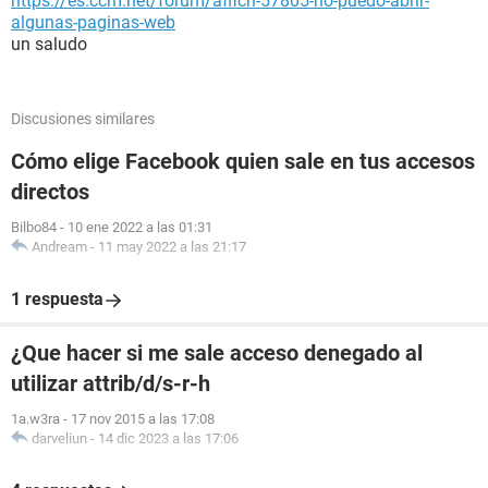
https://es.ccm.net/forum/affich-57805-no-puedo-abrir-
algunas-paginas-web
un saludo
Discusiones similares
Cómo elige Facebook quien sale en tus accesos
directos
Bilbo84
-
10 ene 2022 a las 01:31
Andream
-
11 may 2022 a las 21:17
1 respuesta
¿Que hacer si me sale acceso denegado al
utilizar attrib/d/s-r-h
1a.w3ra
-
17 nov 2015 a las 17:08
darveliun
-
14 dic 2023 a las 17:06