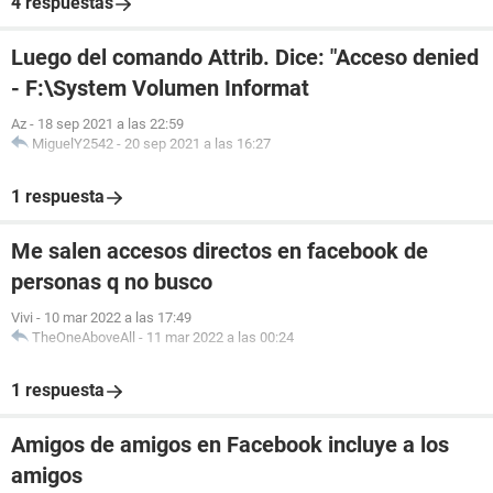
4 respuestas
Luego del comando Attrib. Dice: "Acceso denied
- F:\System Volumen Informat
Az
-
18 sep 2021 a las 22:59
MiguelY2542
-
20 sep 2021 a las 16:27
1 respuesta
Me salen accesos directos en facebook de
personas q no busco
Vivi
-
10 mar 2022 a las 17:49
TheOneAboveAll
-
11 mar 2022 a las 00:24
1 respuesta
Amigos de amigos en Facebook incluye a los
amigos