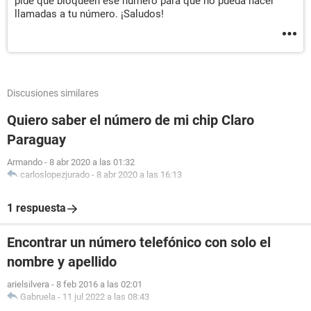
pide que bloqueen ese número para que no pueda hacer
llamadas a tu número. ¡Saludos!
Discusiones similares
Quiero saber el número de mi chip Claro
Paraguay
Armando
-
8 abr 2020 a las 01:32
carloslopezjurado
-
8 abr 2020 a las 16:13
1 respuesta
Encontrar un número telefónico con solo el
nombre y apellido
arielsilvera
-
8 feb 2016 a las 02:01
Gabruela
-
11 jul 2022 a las 08:43