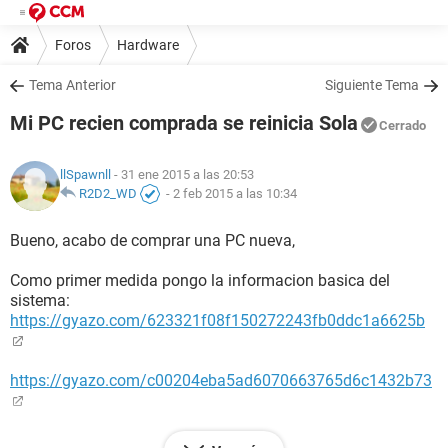
Foros
Hardware
Tema Anterior
Siguiente Tema
Mi PC recien comprada se reinicia Sola
Cerrado
llSpawnll
- 31 ene 2015 a las 20:53
R2D2_WD
-
2 feb 2015 a las 10:34
Bueno, acabo de comprar una PC nueva,
Como primer medida pongo la informacion basica del
sistema:
https://gyazo.com/623321f08f150272243fb0ddc1a6625b
https://gyazo.com/c00204eba5ad6070663765d6c1432b73
Pero cuando la uso demasiado, la PC se reinicia.. luego de