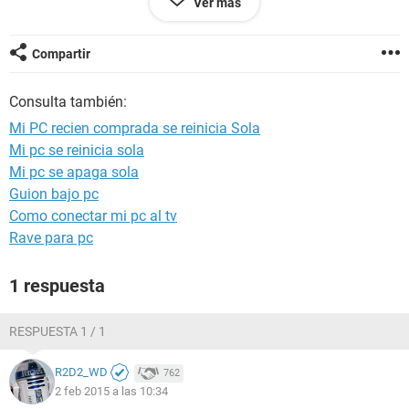
Ver más
unos 20 minutos mas o menos.. Intente instalar de nuevo el
sistema operativo y nada, sigue pasando lo mismo.. cuando
la reinicio no tengo ninguna pantalla azul ni tampoco noto
Compartir
que la temperatura del micro suba por sobre los 50 grados
como mucho..
Consulta también:
La fuente fue cambiada 1 vez ya.
Mi PC recien comprada se reinicia Sola
Cabe notar que tiene una fuente de 550W.
Mi pc se reinicia sola
Mi pc se apaga sola
Alguna idea de porque pueda estar pasando esto?
Guion bajo pc
Como conectar mi pc al tv
Rave para pc
1 respuesta
RESPUESTA 1 / 1
R2D2_WD
762
2 feb 2015 a las 10:34