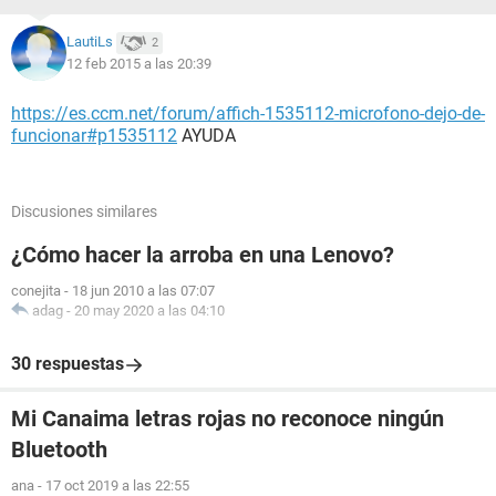
LautiLs
2
12 feb 2015 a las 20:39
https://es.ccm.net/forum/affich-1535112-microfono-dejo-de-
funcionar#p1535112
AYUDA
Discusiones similares
¿Cómo hacer la arroba en una Lenovo?
conejita
-
18 jun 2010 a las 07:07
adag
-
20 may 2020 a las 04:10
30 respuestas
Mi Canaima letras rojas no reconoce ningún
Bluetooth
ana
-
17 oct 2019 a las 22:55