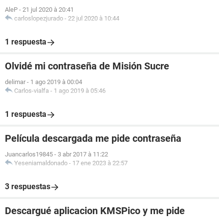
AleP
-
21 jul 2020 à 20:41
carloslopezjurado
-
22 jul 2020 à 10:44
1 respuesta
Olvidé mi contraseña de Misión Sucre
delimar
-
1 ago 2019 à 00:04
Carlos-vialfa
-
1 ago 2019 à 05:46
1 respuesta
Película descargada me pide contraseña
Juancarlos19845
-
3 abr 2017 à 11:22
Yeseniamaldonado
-
17 ene 2023 à 22:57
3 respuestas
Descargué aplicacion KMSPico y me pide