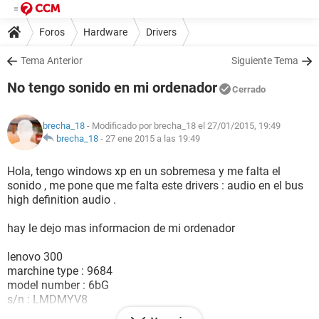
Foros
Hardware
Drivers
Tema Anterior
Siguiente Tema
No tengo sonido en mi ordenador
Cerrado
brecha_18
- Modificado por brecha_18 el 27/01/2015, 19:49
brecha_18
-
27 ene 2015 a las 19:49
Hola, tengo windows xp en un sobremesa y me falta el
sonido , me pone que me falta este drivers : audio en el bus
high definition audio .
hay le dejo mas informacion de mi ordenador
lenovo 300
marchine type : 9684
model number : 6bG
s/n : LMDMYV8
Mfg date : 805