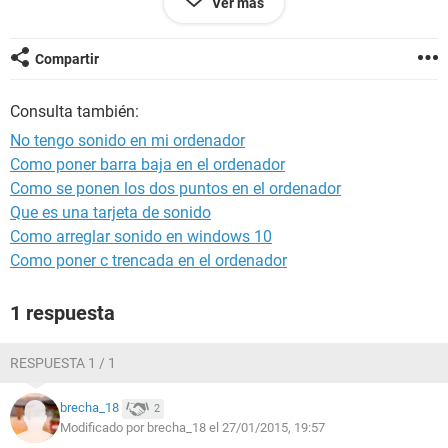
Ver más
product ID : PQP6BSP
es el mismo que este ordenador :
Compartir
https://support.lenovo.com/fr/en/pagenotfound
Consulta también:
me descargado el drivers desde hay pero sigue sin sonido y
me sigue poniendo que me falta el drivers audio en el bus
No tengo sonido en mi ordenador
high definition audio
Como poner barra baja en el ordenador
Como se ponen los dos puntos en el ordenador
Que es una tarjeta de sonido
Como arreglar sonido en windows 10
Como poner c trencada en el ordenador
1 respuesta
RESPUESTA 1 / 1
brecha_18
2
Modificado por brecha_18 el 27/01/2015, 19:57