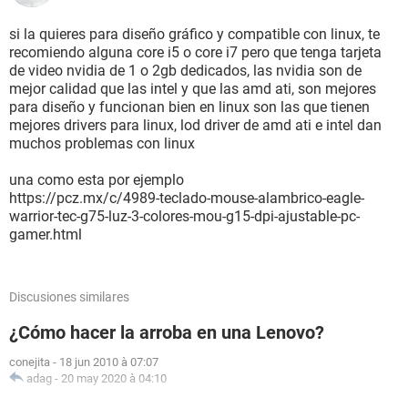
si la quieres para diseño gráfico y compatible con linux, te
recomiendo alguna core i5 o core i7 pero que tenga tarjeta
de video nvidia de 1 o 2gb dedicados, las nvidia son de
mejor calidad que las intel y que las amd ati, son mejores
para diseño y funcionan bien en linux son las que tienen
mejores drivers para linux, lod driver de amd ati e intel dan
muchos problemas con linux
una como esta por ejemplo
https://pcz.mx/c/4989-teclado-mouse-alambrico-eagle-
warrior-tec-g75-luz-3-colores-mou-g15-dpi-ajustable-pc-
gamer.html
Discusiones similares
¿Cómo hacer la arroba en una Lenovo?
conejita
-
18 jun 2010 à 07:07
adag
-
20 may 2020 à 04:10