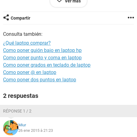
Ver más
Gracias de antemano!!
CJ
Compartir
Consulta también:
¿Qué laptop comprar?
Como poner guión bajo en laptop hp
Como poner punto y coma en laptop
Como poner grados en teclado de laptop
Como poner @ en laptop
Como poner dos puntos en laptop
2 respuestas
RÉPONSE 1 / 2
Miur
26 ene 2015 à 21:23