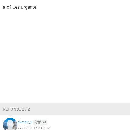
alo?...es urgente!
RÉPONSE 2 / 2
skree9_9
44
27 ene 2015 à 03:23