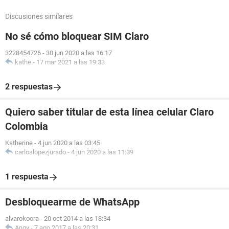
Discusiones similares
No sé cómo bloquear SIM Claro
3228454726
-
30 jun 2020 a las 16:17
kathe
-
17 mar 2021 a las 19:33
2 respuestas
Quiero saber titular de esta línea celular Claro
Colombia
Katherine
-
4 jun 2020 a las 03:45
carloslopezjurado
-
4 jun 2020 a las 11:39
1 respuesta
Desbloquearme de WhatsApp
alvarokoora
-
20 oct 2014 a las 18:34
Angy
-
7 ago 2017 a las 20:31