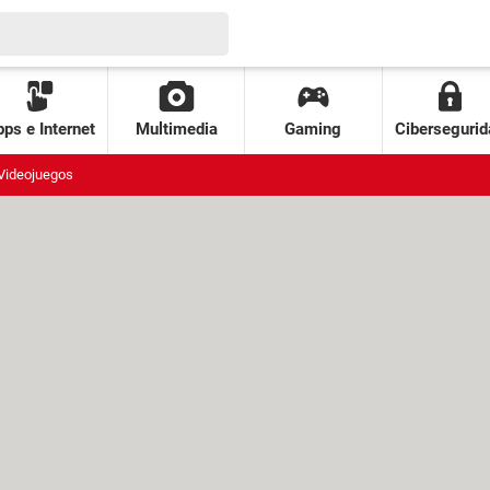
ps e Internet
Multimedia
Gaming
Cibersegurid
Videojuegos