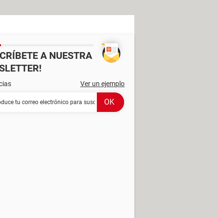
SCRÍBETE A NUESTRA
SLETTER!
cias
Ver un ejemplo