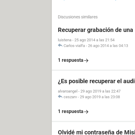
Discusiones similares
Recuperar grabación de una
luistena
-
25 ago 2014 a las 21:54
Carlos-vialfa
-
26 ago 2014 a las 04:13
1 respuesta
¿Es posible recuperar el aud
alvaroangel
-
29 ago 2019 a las 22:47
ceszarv
-
29 ago 2019 a las 23:08
1 respuesta
Olvidé mi contraseña de Mis