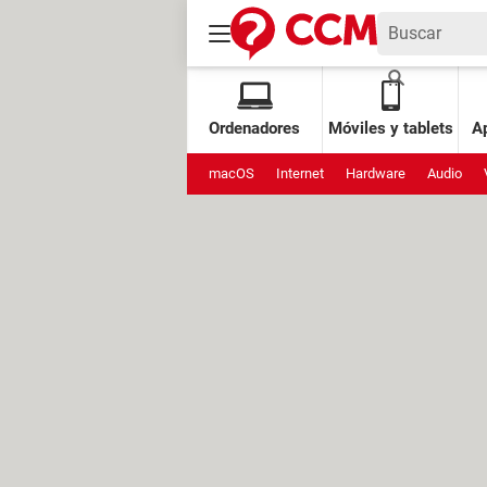
Ordenadores
Móviles y tablets
Ap
macOS
Internet
Hardware
Audio