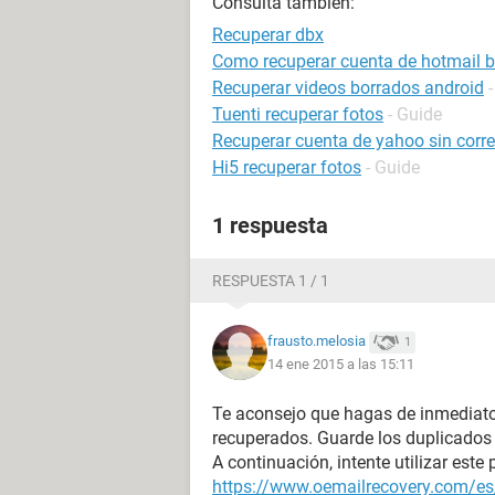
Consulta también:
Recuperar dbx
Como recuperar cuenta de hotmail 
Recuperar videos borrados android
Tuenti recuperar fotos
- Guide
Recuperar cuenta de yahoo sin correo
Hi5 recuperar fotos
- Guide
1 respuesta
RESPUESTA 1 / 1
frausto.melosia
1
14 ene 2015 a las 15:11
Te aconsejo que hagas de inmediato
recuperados. Guarde los duplicados 
A continuación, intente utilizar est
https://www.oemailrecovery.com/es/