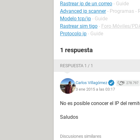
Rastrear ip de un correo
- Guide
Advanced ip scanner
- Programas - 
Modelo tcp/ip
- Guide
Rastrear sim tigo
-
Foro Móviles/P
Protocolo ip
- Guide
1 respuesta
RESPUESTA 1 / 1
Carlos Villagómez
278.797
3 ene 2015 a las 03:17
No es posible conocer el IP del remi
Saludos
Discusiones similares