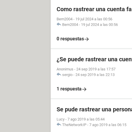
Como rastrear una cuenta fal
Bem2004
-
19 jul 2024 a las 00:56
Bem2004
-
19 jul 2024 a las 00:56
0 respuestas
¿Se puede rastrear una cuen
Anonimus
-
24 sep 2019 a las 17:57
sergio
-
24 sep 2019 a las 22:13
1 respuesta
Se pude rastrear una perso
Lucy
-
7 ago 2019 a las 05:44
TheNetworkIP
-
7 ago 2019 a las 06:15