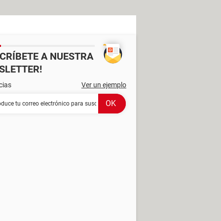
SCRÍBETE A NUESTRA
SLETTER!
cias
Ver un ejemplo