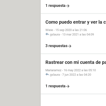
1 respuesta
Como puedo entrar y ver la c
Wieie
-
15 sep 2020 a las 21:06
gslaura
-
13 mar 2021 a las 04:09
3 respuestas
Rastrear con mi cuenta de p
Mariaramoz
-
16 may 2022 a las 05:10
gslaura
-
7 jun 2022 a las 04:20
1 respuesta