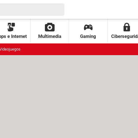
ps e Internet
Multimedia
Gaming
Cibersegurid
Videojuegos