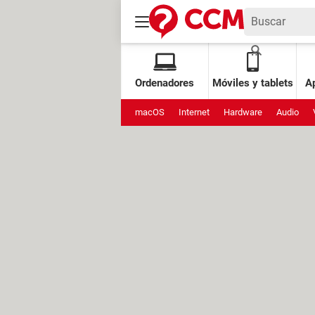
Ordenadores
Móviles y tablets
Ap
macOS
Internet
Hardware
Audio