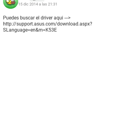
15 dic 2014 a las 21:31
Puedes buscar el driver aqui --->
http://support.asus.com/download.aspx?
SLanguage=en&m=K53E