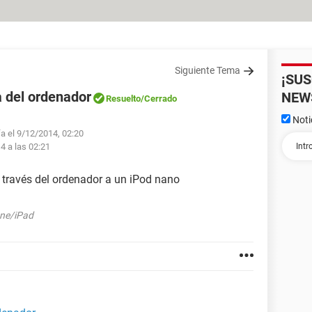
Siguiente Tema
¡SU
 del ordenador
NEW
Resuelto
/Cerrado
Noti
fa el 9/12/2014, 02:20
4 a las 02:21
ravés del ordenador a un iPod nano
one/iPad