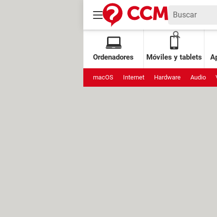
Ordenadores
Móviles y tablets
Ap
macOS
Internet
Hardware
Audio