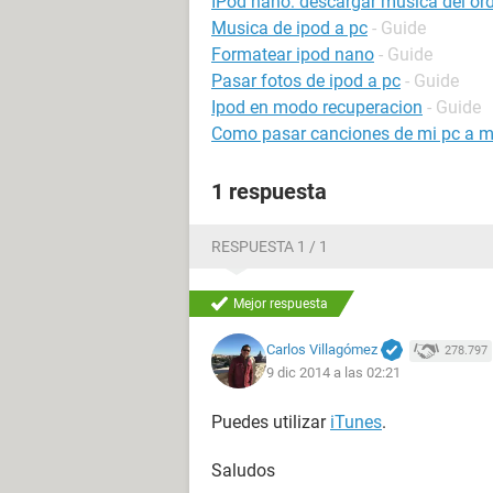
IPod nano: descargar música del or
Musica de ipod a pc
- Guide
Formatear ipod nano
- Guide
Pasar fotos de ipod a pc
- Guide
Ipod en modo recuperacion
- Guide
Como pasar canciones de mi pc a m
1 respuesta
RESPUESTA 1 / 1
Mejor respuesta
Carlos Villagómez
278.797
9 dic 2014 a las 02:21
Puedes utilizar
iTunes
.
Saludos