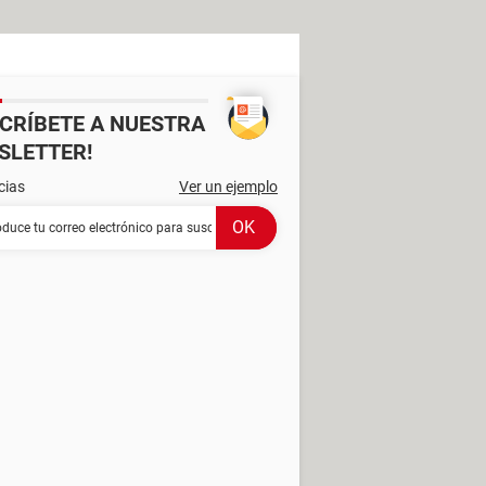
SCRÍBETE A NUESTRA
SLETTER!
cias
Ver un ejemplo