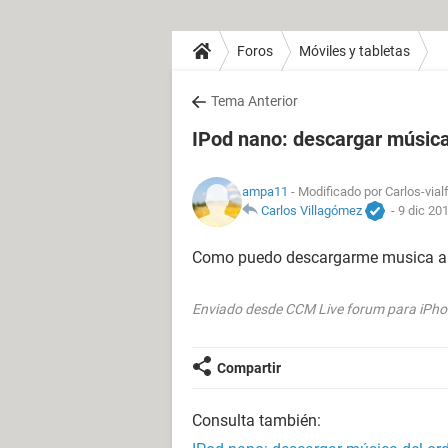
Foros
Móviles y tabletas
Tema Anterior
IPod nano: descargar música
ampa11
- Modificado por Carlos-vial
Carlos Villagómez
-
9 dic 201
Como puedo descargarme musica a t
Enviado desde CCM Live forum para iPh
Compartir
Consulta también: