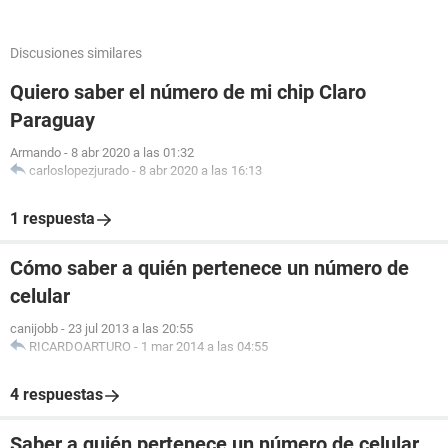
Discusiones similares
Quiero saber el número de mi chip Claro
Paraguay
Armando
-
8 abr 2020 a las 01:32
carloslopezjurado
-
8 abr 2020 a las 16:13
1 respuesta
Cómo saber a quién pertenece un número de
celular
canijobb
-
23 jul 2013 a las 20:55
RICARDOARTURO
-
1 mar 2014 a las 04:55
4 respuestas
Saber a quién pertenece un número de celular