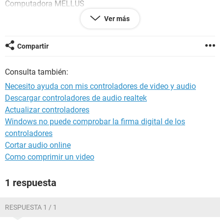
Computadora MELLUS
Generador melluss
Ver más
Sistema operativo Microsoft Windows XP Home Edition
5.1.2600 (WinXP RTM)
Fecha 2014-11-09
Compartir
Hora 09:33
Consulta también:
--------[ Resumen ]------------------------------------------------------------------------------
Necesito ayuda con mis controladores de video y audio
-----------------------
Descargar controladores de audio realtek
Actualizar controladores
Computadora:
Tipo de computadora Monoprocesador ACPI de PC
Windows no puede comprobar la firma digital de los
Sistema operativo Microsoft Windows XP Home Edition
controladores
Service Pack del sistema operativo [ TRIAL VERSION ]
Cortar audio online
Internet Explorer 6.0.2900.2180 (IE 6.0 SP2)
Como comprimir un video
DirectX 4.09.00.0904 (DirectX 9.0c)
Nombre de la computadora MELLUS
Nombre de usuario melluss
1 respuesta
Dominio de inicio de sesión [ TRIAL VERSION ]
Fecha / Hora 2014-11-09 / 09:33
RESPUESTA 1 / 1
Motherboard: