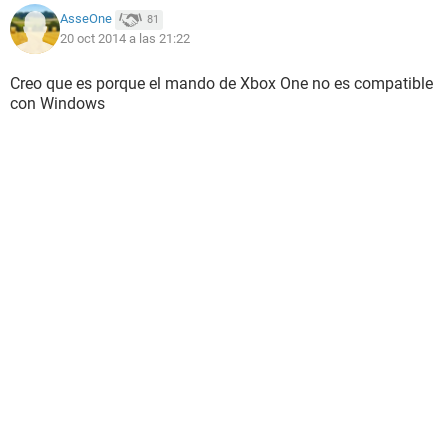
Gigabyte R9 270X OC 2GB
AsseOne
81
8 GB RAM Corsair Vengeance
20 oct 2014 a las 21:22
Creo que es porque el mando de Xbox One no es compatible
con Windows