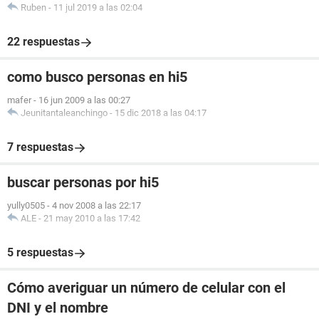
Ruben
-
11 jul 2019 a las 02:04
22 respuestas
como busco personas en hi5
mafer
-
16 jun 2009 a las 00:27
Jeunitantaleanchingo
-
15 dic 2018 a las 04:17
7 respuestas
buscar personas por hi5
yully0505
-
4 nov 2008 a las 22:17
ALE
-
21 may 2010 a las 17:42
5 respuestas
Cómo averiguar un número de celular con el
DNI y el nombre