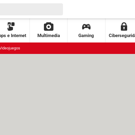
ps e Internet
Multimedia
Gaming
Cibersegurid
Videojuegos