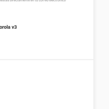
puestas directamente en tu correo electrónico
orola v3