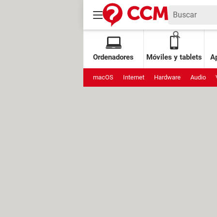
Ordenadores
Móviles y tablets
Ap
macOS
Internet
Hardware
Audio