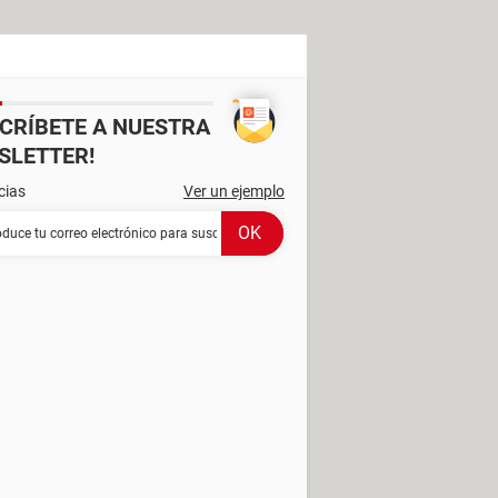
SCRÍBETE A NUESTRA
SLETTER!
cias
Ver un ejemplo