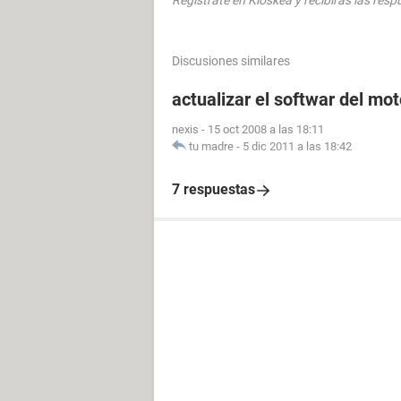
Regístrate en Kioskea y recibirás las res
Discusiones similares
actualizar el softwar del mot
nexis
-
15 oct 2008 a las 18:11
tu madre
-
5 dic 2011 a las 18:42
7 respuestas