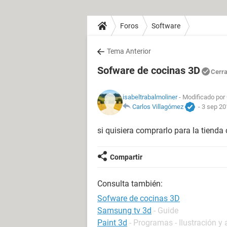
Foros
Software
Tema Anterior
Sofware de cocinas 3D
Cerr
isabeltrabalmoliner
- Modificado por 
Carlos Villagómez
-
3 sep 20
si quisiera comprarlo para la tiend
Compartir
Consulta también:
Sofware de cocinas 3D
Samsung tv 3d
- Guide
Paint 3d
- Programas - Ilustración y