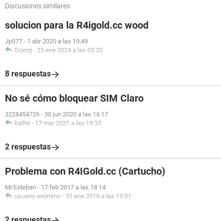
Discusiones similares
solucion para la R4igold.cc wood
Jp977
-
1 abr 2020 a las 19:49
Granzj
-
23 ene 2024 a las 03:20
8 respuestas
No sé cómo bloquear SIM Claro
3228454726
-
30 jun 2020 a las 16:17
kathe
-
17 mar 2021 a las 19:33
2 respuestas
Problema con R4IGold.cc (Cartucho)
Mr.Esteban
-
17 feb 2017 a las 18:14
usuario anónimo
-
31 ene 2018 a las 15:01
2 respuestas