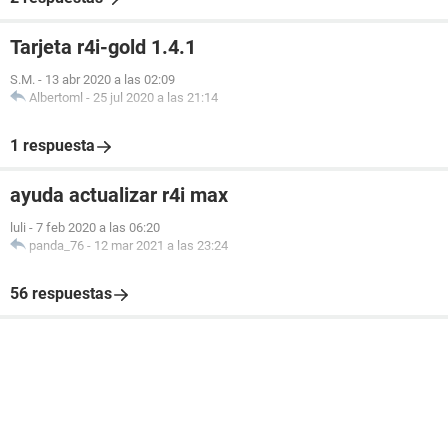
Tarjeta r4i-gold 1.4.1
S.M.
-
13 abr 2020 a las 02:09
Albertoml
-
25 jul 2020 a las 21:14
1 respuesta
ayuda actualizar r4i max
luli
-
7 feb 2020 a las 06:20
panda_76
-
12 mar 2021 a las 23:24
56 respuestas