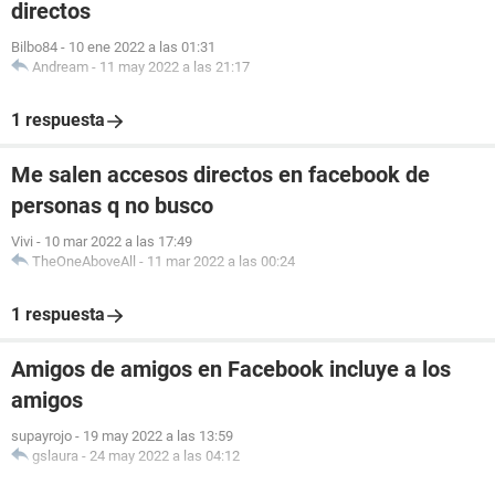
directos
Bilbo84
-
10 ene 2022 a las 01:31
Andream
-
11 may 2022 a las 21:17
1 respuesta
Me salen accesos directos en facebook de
personas q no busco
Vivi
-
10 mar 2022 a las 17:49
TheOneAboveAll
-
11 mar 2022 a las 00:24
1 respuesta
Amigos de amigos en Facebook incluye a los
amigos
supayrojo
-
19 may 2022 a las 13:59
gslaura
-
24 may 2022 a las 04:12